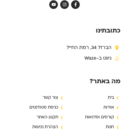
Y
I
F
o
n
a
u
s
c
t
t
e
u
a
b
b
g
o
e
r
o
כתובתינו
a
k
m
-
f
הברזל 34, רמת החייל
ניווט ב-Waze
מה באתר?
בית
צור קשר
אודות
כניסת סטודנטים
קורסים וסדנאות
תקנון האתר
חנות
הצהרת נגישות