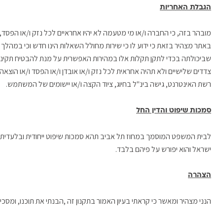
הגבלת האחריות
מובהר בזה, כי החברה ו/או מי מטעמה לא יהיו אחראיים לכל נזק ו/או הפסד,
באתר מצהיר בזאת כי ידוע לו כי שירות מחולל השאלות הינו חדש וכי במהל
שביכולתה בכדי לתקן תקלות אלו במהירות האפשרית על מנת להבטיח תקינות
צדדים שלישיים ולא תהיה אחראית לכל נזק ו/או אובדן ו/או הפסד ו/או הו
רשת האינטרנט, גישה בינ"ל בחיוג, ציוד הקצה ו/או יישומים של המשתמש.
סמכות שיפוט והדין החל
לבית המשפט המוסמך במחוז תל אביב תהא סמכות שיפוט ייחודית ובלעדית בקש
ישראל והוא יפורש על פיהם בלבד.
הצהרה
הנני מצהיר ומאשר כי קראתי בעיון האמור בתקנון זה ,הבנתי את תוכנו, ומ