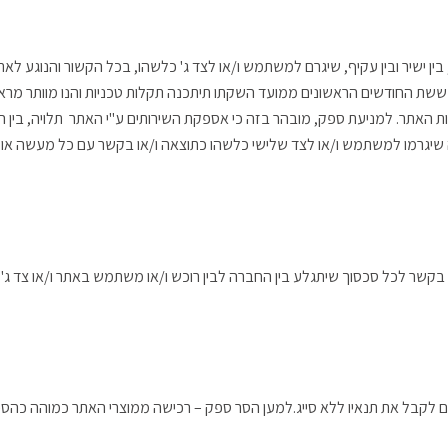
 בין ישיר ובין עקיף, שיגרם למשתמש ו/או לצד ג' כלשהו, בכל הקשור והנוגע 
ך ששת החודשים הראשונים ממועד השקתו תיתכנה תקלות טכניות והנו מוותר מר
 האתר. למניעת ספק, מובהר בזה כי אספקת השירותים ע"י האתר תלויה, בין 
צאה שיגרמו למשתמש ו/או לצד שלישי כלשהו כתוצאה ו/או בקשר עם כל מעשה א
ר לכל סכסוך שיתגלע בין החברה לבין רוכש ו/או משתמש באתר ו/או צד ג' כלשה
סכים לקבל את תנאיו ללא סייג.למען הסר ספק – רכישה ממוצרי האתר כמוהה כה