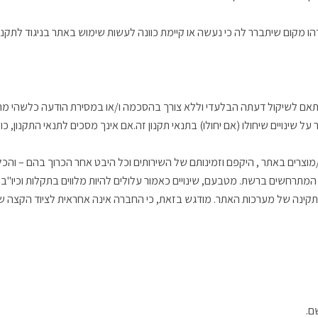
ום שיתברר לה כי נעשה או קיימת כוונה לעשות שימוש באתר בניגוד לתקנון ו/או 
ם לשיקול דעתה הבלעדי וללא צורך בהסכמה ו/או במסירת הודעה כלשהי מראש
שינויים שיחולו (אם יחולו) בתנאי תקנון זה.אם אינך מסכים לתנאי התקנון,
ים באתר , היקפם וזמינותם של השירותים וכל היבט אחר הכרוך בהם – והכל, 
ם המתרחשים ברשת. מטבעם, שינויים כאמור עלולים להיות מלווים בתקלות וכיו
ינה של מערכות האתר. מודגש בזאת, כי החברה אינה אחראית לציוד הקצה ש
ם.