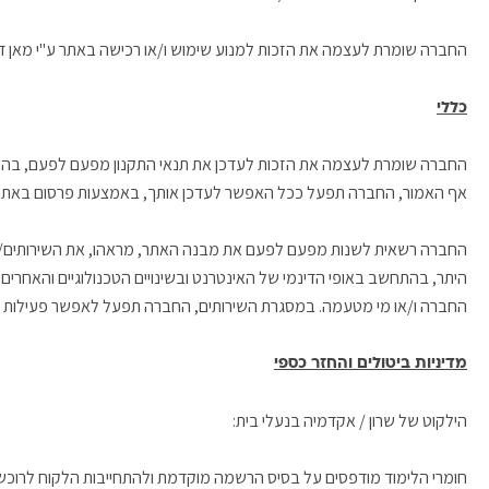
החברה שומרת לעצמה את הזכות למנוע שימוש ו/או רכישה באתר ע"י מאן דהו מק
כללי
החברה שומרת לעצמה את הזכות לעדכן את תנאי התקנון מפעם לפעם, בהתא
אף האמור, החברה תפעל ככל האפשר לעדכן אותך, באמצעות פרסום באתר על 
החברה רשאית לשנות מפעם לפעם את מבנה האתר, מראהו, את השירותים/מוצר
היתר, בהתחשב באופי הדינמי של האינטרנט ובשינויים הטכנולוגיים והאחרי
החברה ו/או מי מטעמה. במסגרת השירותים, החברה תפעל לאפשר פעילות תק
מדיניות ביטולים והחזר כספי
הילקוט של שרון / אקדמיה בנעלי בית:
חומרי הלימוד מודפסים על בסיס הרשמה מוקדמת ולהתחייבות הלקוח לרוכש