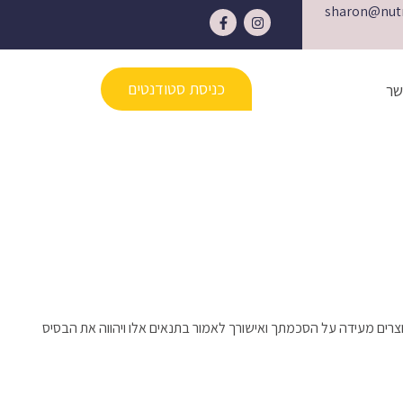
sharon@nutr
F
I
a
n
c
s
e
t
b
a
o
g
כניסת סטודנטים
שר
o
r
k
a
-
m
f
צרים מעידה על הסכמתך ואישורך לאמור בתנאים אלו ויהווה את הבסיס