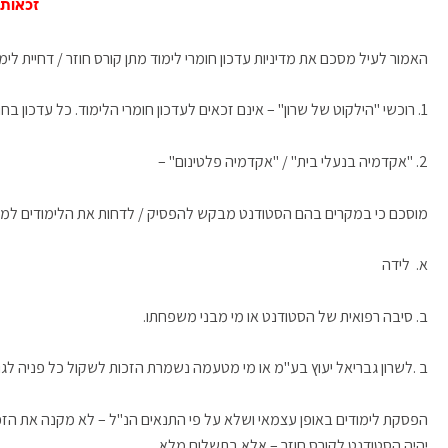
זכאות 
האמור לעיל מסכם את מדיניות עדכון חומרי לימוד מתן קורס חוזר / דחיית לימו
1. רוכשי "הילקוט של שרון" – אינם זכאים לעדכון חומרי הלימוד. כל עדכון בחומרי הלימוד יהיה בתשלום מלא.
2. "אקדמיה בנעלי בית" / "אקדמיה פלטינום" –
מוסכם כי במקרים בהם הסטודנט מבקש להפסיק / לדחות את הלימודים למועד
א. לידה
ב. סיבה רפואית של הסטודנט או מי מבני משפחתו.
ב .לשרון גבריאל יעוץ בע"מ או מי מטעמה נשמרת הזכות לשקול כל פניה לגו
הפסקת לימודים באופן עצמאי ושלא על פי התנאים הנ"ל – לא מקנה את הזכ
יהיה הסטודנט לקורס חוזר – אלא בתשלום מלא.