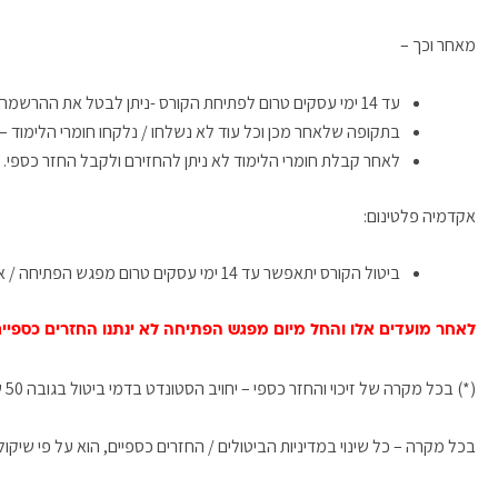
מאחר וכך –
עד 14 ימי עסקים טרום לפתיחת הקורס -ניתן לבטל את ההרשמה לקבלת חומרי הלימוד ולקבל החזר כספי מלא*
בתקופה שלאחר מכן וכל עוד לא נשלחו / נלקחו חומרי הלימוד – ניתן יהיה ל
לאחר קבלת חומרי הלימוד לא ניתן להחזירם ולקבל החזר כספי.
אקדמיה פלטינום:
ביטול הקורס יתאפשר עד 14 ימי עסקים טרום מפגש הפתיחה / או חלוקת חומרי הלימוד. לאחר מועד זה ועד 24 שעות טרום מפגש הפתיחה – יזוכה הסטודנט ב -50% מהסכום*
לאחר מועדים אלו והחל מיום מפגש הפתיחה לא ינתנו החזרים כספיי
(*) בכל מקרה של זיכוי והחזר כספי – יחויב הסטונדט בדמי ביטול בגובה 50 ש"ח בגין עמלות המשולמות לחברות האשראי.
בכל מקרה – כל שינוי במדיניות הביטולים / החזרים כספיים, הוא על פי שיק