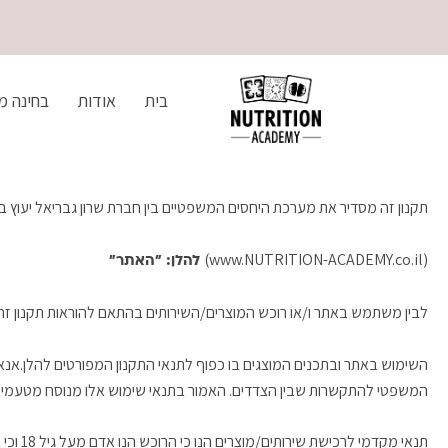
ילוג
לתוכן
תוכן
בית
אודות
בחינה מ
תקנון זה מסדיר את מערכת היחסים המשפטיים בין חברת שרון גבריאל יעוץ 
(www.NUTRITION-ACADEMY.co.il)
להלן: "האתר"
לבין משתמש באתר ו/או רוכש המוצרים/השירותים בהתאם להוראות תקנון זה
השימוש באתר ובתכנים המוצגים בו כפוף לתנאי התקנון המפורטים להלן.אנא
המשפטי להתקשרות שבין הצדדים. האמור בתנאי שימוש אלו מנוסח מטעמי נוחו
תנאי מקדמי לרכישת שירותים/מוצרים הנו כי הרוכש הנו אדם מעל גיל 18 וכי אין כל מניעה עפ"י דין לשימושו באתר .