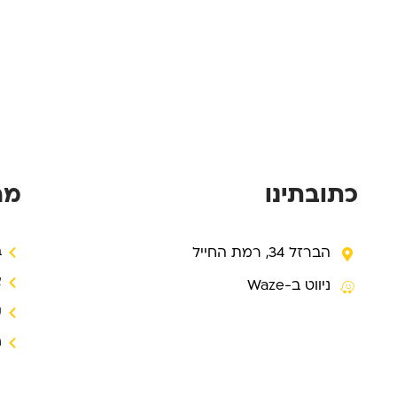
כתובתינו
מה
הברזל 34, רמת החייל
ב
א
ניווט ב-Waze
ק
ח