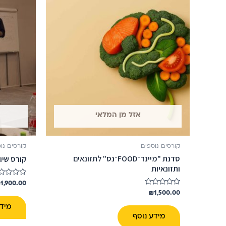
אזל מן המלאי
קורסים נוספים
קורסים נו
סדנת "מיינד־FOOD־נס" לתזונאים
קורס שיוו
ותזונאיות
דורג
₪
1,900.00
0
דורג
₪
1,500.00
מתוך
0
5
מתוך
מידע
5
מידע נוסף