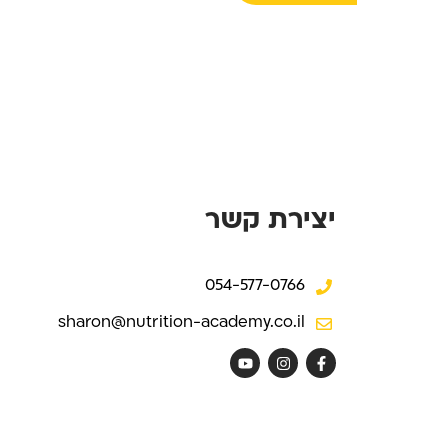
יצירת קשר
054-577-0766
sharon@nutrition-academy.co.il
Y
I
F
o
n
a
u
s
c
t
t
e
u
a
b
b
g
o
e
r
o