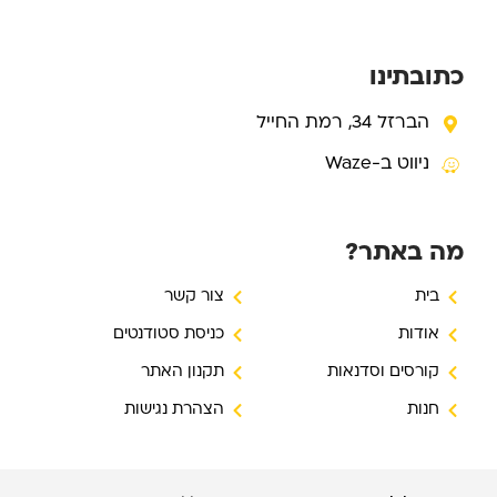
u
s
c
t
t
e
u
a
b
b
g
o
e
r
o
כתובתינו
a
k
m
-
f
הברזל 34, רמת החייל
ניווט ב-Waze
מה באתר?
בית
צור קשר
אודות
כניסת סטודנטים
קורסים וסדנאות
תקנון האתר
חנות
הצהרת נגישות