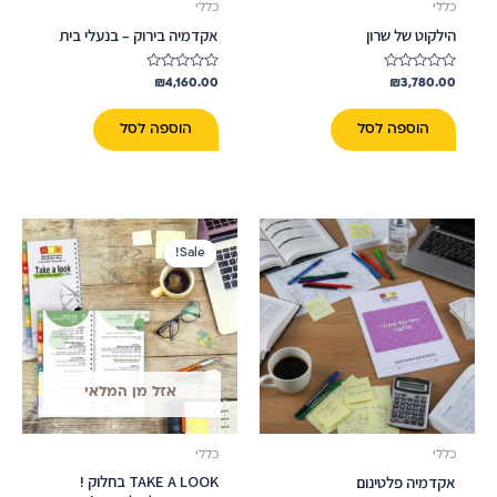
כללי
כללי
הילקוט של שרון
אקדמיה בירוק – בנעלי בית
דורג
דורג
₪
4,160.00
₪
3,780.00
0
0
מתוך
מתוך
5
5
הוספה לסל
הוספה לסל
המחיר
המחיר
המקורי
הנוכחי
Sale!
Sale!
היה:
הוא:
₪234.00.
₪293.00.
אזל מן המלאי
כללי
כללי
TAKE A LOOK בחלוק !
אקדמיה פלטינום