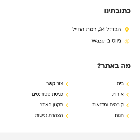
b
g
o
e
r
o
כתובתינו
a
k
m
-
f
הברזל 34, רמת החייל
ניווט ב-Waze
מה באתר?
בית
צור קשר
אודות
כניסת סטודנטים
קורסים וסדנאות
תקנון האתר
חנות
הצהרת נגישות