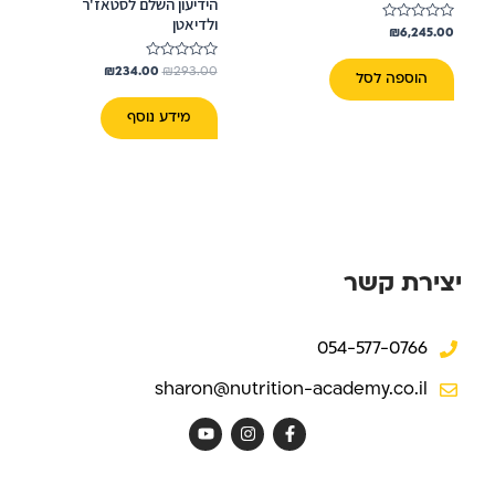
הידיעון השלם לסטאז'ר
ולדיאטן
דורג
₪
6,245.00
0
מתוך
דורג
5
₪
234.00
₪
293.00
הוספה לסל
0
מתוך
5
מידע נוסף
יצירת קשר
054-577-0766
sharon@nutrition-academy.co.il
Y
I
F
o
n
a
u
s
c
t
t
e
u
a
b