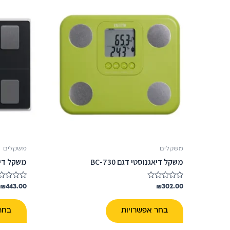
זה
יש
מספר
סוגים.
ניתן
לבחור
את
האפשרויות
בעמוד
המוצר
משקלים
משקלים
משקל דיאגנוסטי דגם BC-730
משקל דיגיט
דורג
דורג
₪
443.00
₪
302.00
0
0
מתוך
מתוך
5
5
בחר אפשרויות
בחר