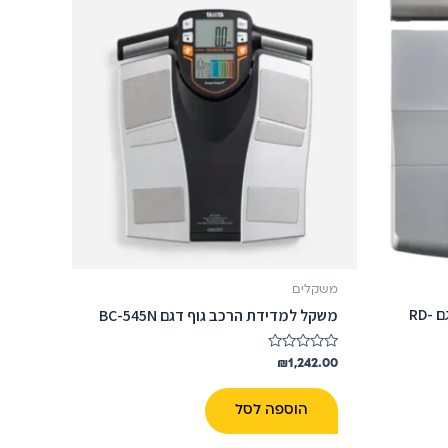
משקלים
משקל חכם למדידת הרכב גוף דגם RD-
משקל למדידת הרכב גוף דגם BC-545N
דורג
₪
1,242.00
0
מתוך
5
הוספה לסל