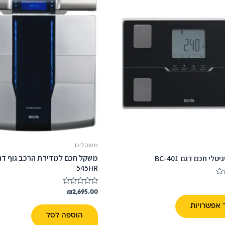
זה
יש
מספר
סוגים.
ניתן
לבחור
את
האפשרויות
בעמוד
המוצר
משקלים
לי חכם דגם BC-401
545HR
דורג
₪
2,695.00
0
מתוך
 אפשרויות
5
הוספה לסל