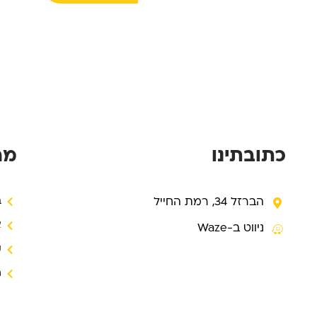
כתובתינו
מה
הברזל 34, רמת החייל
ב
א
ניווט ב-Waze
ק
ח