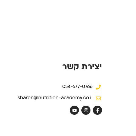
יצירת קשר
054-577-0766
sharon@nutrition-academy.co.il
Y
I
F
o
n
a
u
s
c
t
t
e
u
a
b
b
g
o
e
r
o