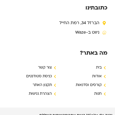
b
g
o
e
r
o
כתובתינו
a
k
m
-
f
הברזל 34, רמת החייל
ניווט ב-Waze
מה באתר?
בית
צור קשר
אודות
כניסת סטודנטים
קורסים וסדנאות
תקנון האתר
חנות
הצהרת נגישות