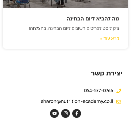
מה להביא ליום הבחינה
צ'ק ליסט לפריטים חשובים ליום הבחינה. בהצלחה!
קרא עוד »
יצירת קשר
054-577-0766
sharon@nutrition-academy.co.il
Y
I
F
o
n
a
u
s
c
t
t
e
u
a
b